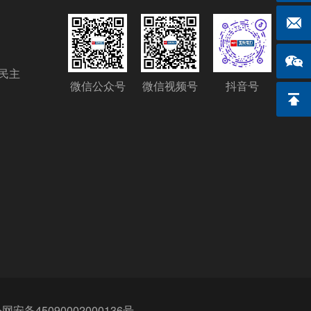
ruan
民主
微信公众号
微信视频号
抖音号
网安备45090002000136号