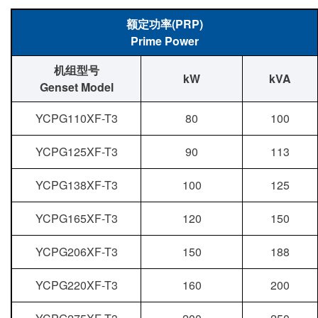
额定功率(PRP)
Prime Power
机组型号
kW
kVA
Genset Model
YCPG110XF-T3
80
100
YCPG125XF-T3
90
113
YCPG138XF-T3
100
125
YCPG165XF-T3
120
150
YCPG206XF-T3
150
188
YCPG220XF-T3
160
200